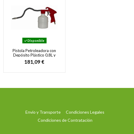
Disponible
Pistola Petroleadora con
Depósito Plástico 0,8L y
Tubo Flexible para Limpieza
181,09 €
Profesional
Envío y Transporte
Condiciones Legales
Condiciones de Contratación