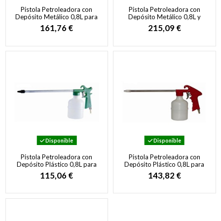
Pistola Petroleadora con
Pistola Petroleadora con
Depósito Metálico 0,8L para
Depósito Metálico 0,8L y
Limpieza de Máquinas y
Tubo Flexible para Limpieza
161,76 €
215,09 €
Motores
de...
Disponible
Disponible
Pistola Petroleadora con
Pistola Petroleadora con
Depósito Plástico 0,8L para
Depósito Plástico 0,8L para
Limpieza Industrial
Limpieza Profesional
115,06 €
143,82 €