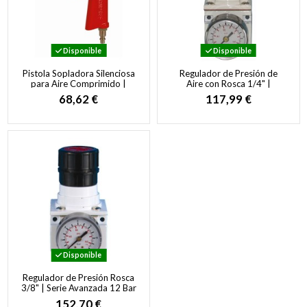
Disponible
Disponible
Pistola Sopladora Silenciosa
Regulador de Presión de
para Aire Comprimido |
Aire con Rosca 1/4" |
Boquilla de Bajo Ruido hasta
Neumática y Pintura
68,62 €
117,99 €
25 Bar
Disponible
Regulador de Presión Rosca
3/8" | Serie Avanzada 12 Bar
152,70 €