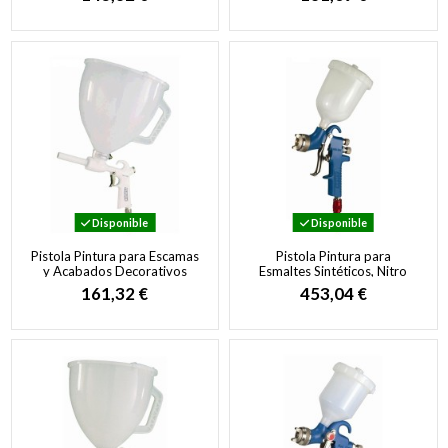
Profesional
Disponible
Disponible
Pistola Pintura para Escamas
Pistola Pintura para
y Acabados Decorativos
Esmaltes Sintéticos, Nitro
Celulósicos, Lacas, Carteles
161,32 €
453,04 €
Arrugables