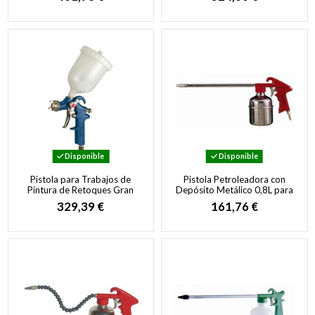
Baja Viscosidad
Disponible
Disponible
Pistola para Trabajos de
Pistola Petroleadora con
Pintura de Retoques Gran
Depósito Metálico 0,8L para
Maniobrabilidad
Limpieza de Máquinas y
329,39 €
161,76 €
Motores