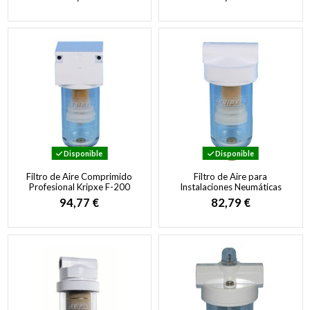
Pintura
Disponible
Disponible
Filtro de Aire Comprimido
Filtro de Aire para
Profesional Kripxe F-200
Instalaciones Neumáticas
3/8" | Filtro de Partículas
Kripxe F-3/8" | Bronce
94,77 €
82,79 €
Industrial
Sinterizado 10 Micras