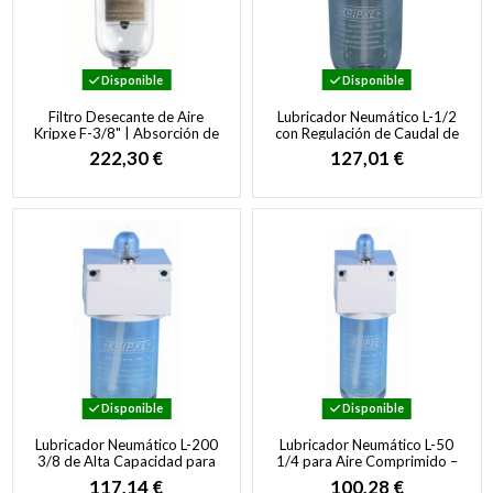
Disponible
Disponible
Filtro Desecante de Aire
Lubricador Neumático L-1/2
Kripxe F-3/8" | Absorción de
con Regulación de Caudal de
Humedad Máxima con Gel
Aceite
222,30 €
127,01 €
de Sílice
Disponible
Disponible
Lubricador Neumático L-200
Lubricador Neumático L-50
3/8 de Alta Capacidad para
1/4 para Aire Comprimido –
Aire Comprimido
Conexión R 1/4"
117,14 €
100,28 €