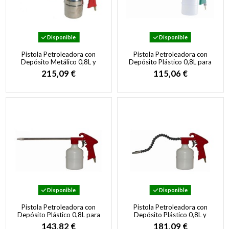
Disponible
Disponible
Pistola Petroleadora con
Pistola Petroleadora con
Depósito Metálico 0,8L y
Depósito Plástico 0,8L para
Tubo Flexible para Limpieza
Limpieza Industrial
215,09 €
115,06 €
de...
Disponible
Disponible
Pistola Petroleadora con
Pistola Petroleadora con
Depósito Plástico 0,8L para
Depósito Plástico 0,8L y
Limpieza Profesional
Tubo Flexible para Limpieza
143,82 €
181,09 €