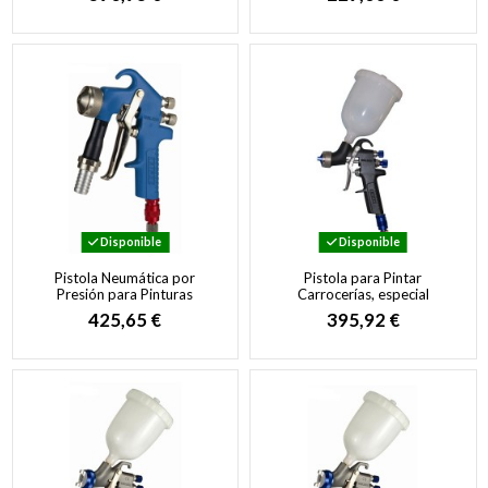
Disponible
Disponible
Pistola Neumática por
Pistola para Pintar
Presión para Pinturas
Carrocerías, especial
Densas y Gotelé
Pinturas al Agua y Colores
425,65 €
395,92 €
Alto Riesgo