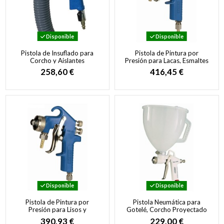
Disponible
Disponible
Pistola de Insuflado para
Pistola de Pintura por
Corcho y Aislantes
Presión para Lacas, Esmaltes
Granulados Profesional
e Imprimaciones
258,60 €
416,45 €
Disponible
Disponible
Pistola de Pintura por
Pistola Neumática para
Presión para Lisos y
Gotelé, Corcho Proyectado
Salpicados
y Materiales Espesos
390,93 €
229,00 €