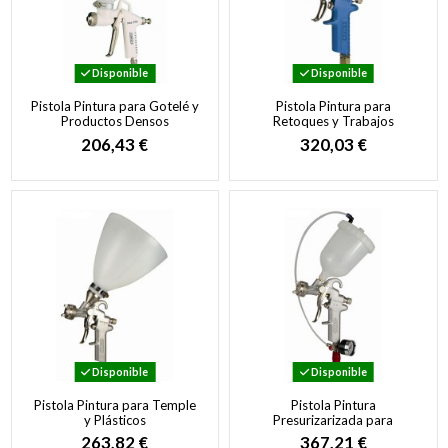
Disponible
Disponible
Pistola Pintura para Gotelé y
Pistola Pintura para
Productos Densos
Retoques y Trabajos
Artísticos
206,43 €
320,03 €
Disponible
Disponible
Pistola Pintura para Temple
Pistola Pintura
y Plásticos
Presurizarizada para
Productos Densos
263,82 €
367,21 €