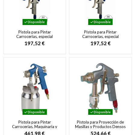
Disponible
Disponible
Pistola para Pintar
Pistola para Pintar
Carrocerías, especial
Carrocerías, especial
Pinturas Alto Brillo
Pinturas Monocapa, Barnices
197,52 €
197,52 €
y Metalizados
Disponible
Disponible
Pistola para Pintar
Pistola para Proyección de
Carrocerías, Maquinaria y
Masillas y Productos Densos
Muebles especial Pinturas
en Abanico
461,98 €
524,66 €