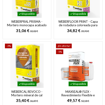
Disponible
Disponible
WEBERPRAL PRISMA -
WEBERFLOOR PRINT - Capa
Mortero monocapa acabado
de rodadura coloreada para
raspado y rústico
hormigón impreso
31,06 €
34,82 €
32,02 €
35,90 €
-3%
¡En oferta!
-5%
Disponible
Disponible
WEBERCAL REVOCO -
MAXSEAL® FLEX -
Mortero mineral de cal
Revestimiento Flexible e
coloreado e hidrofugado
Impermeable para hormigón
35,40 €
49,57 €
36,49 €
52,18 €
para revocos
y mampostería