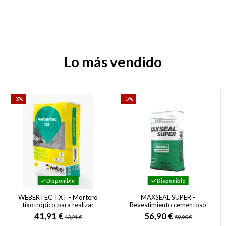
Lo más vendido
-3%
-5%
Disponible
Disponible
WEBERTEC TXT - Mortero
MAXSEAL SUPER -
tixotrópico para realizar
Revestimiento cementoso
elementos ornamentales
Impermeable por ósmosis
41,91 €
56,90 €
43,21 €
59,90 €