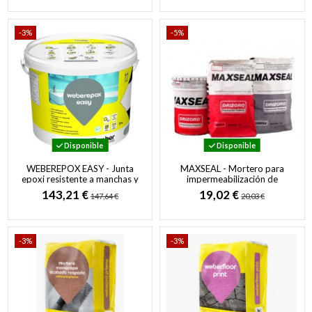
-3%
-5%
Disponible
Disponible
WEBEREPOX EASY - Junta
MAXSEAL - Mortero para
epoxi resistente a manchas y
impermeabilización de
ataques químicos
estructuras de hormigón y
143,21 €
19,02 €
147,64 €
20,03 €
mampostería
-3%
-3%