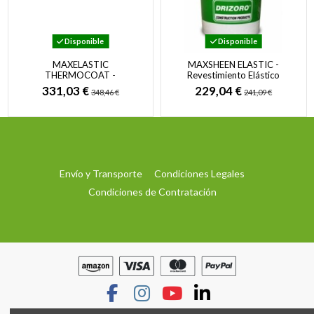
Disponible
Disponible
MAXELASTIC
MAXSHEEN ELASTIC -
THERMOCOAT -
Revestimiento Elástico
Revestimiento para la
Impermeabilizante y
331,03 €
229,04 €
348,46 €
241,09 €
Impermeabilización y el
protector...
Aislamiento...
Envío y Transporte
Condiciones Legales
Condiciones de Contratación