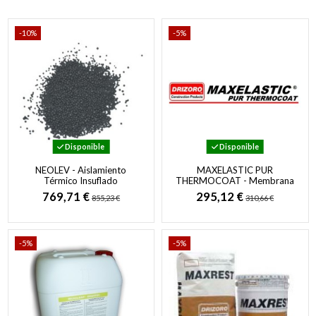
-10%
-5%
Disponible
Disponible
NEOLEV - Aislamiento
MAXELASTIC PUR
Térmico Insuflado
THERMOCOAT - Membrana
elástica de poliuretano en
769,71 €
295,12 €
855,23 €
310,66 €
base agua para...
-5%
-5%