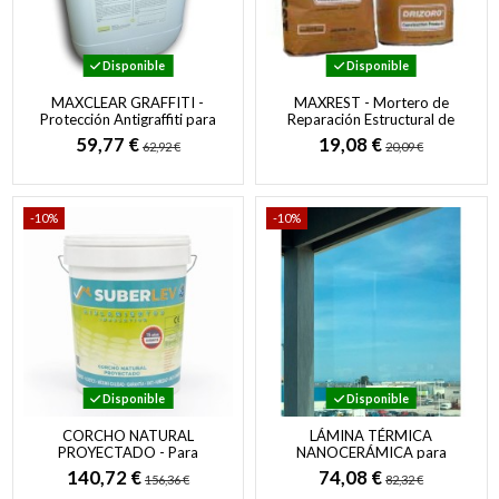
Disponible
Disponible
MAXCLEAR GRAFFITI -
MAXREST - Mortero de
Protección Antigraffiti para
Reparación Estructural de
Fachadas
Fraguado Rápido y Sin
59,77 €
19,08 €
62,92 €
20,09 €
Retracción
-10%
-10%
Disponible
Disponible
CORCHO NATURAL
LÁMINA TÉRMICA
PROYECTADO - Para
NANOCERÁMICA para
Cubiertas y Fachadas
Aislamiento Térmico de
140,72 €
74,08 €
156,36 €
82,32 €
Ventanas