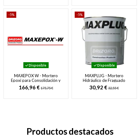
-5%
-5%
Disponible
Disponible
MAXEPOX W - Mortero
MAXPLUG - Mortero
Epoxi para Consolidación y
Hidráulico de Fraguado
Restauración de Estructuras
Instantáneo para Vías de
166,96 €
30,92 €
175,75 €
32,55 €
de Madera
Agua con Presión
Productos destacados