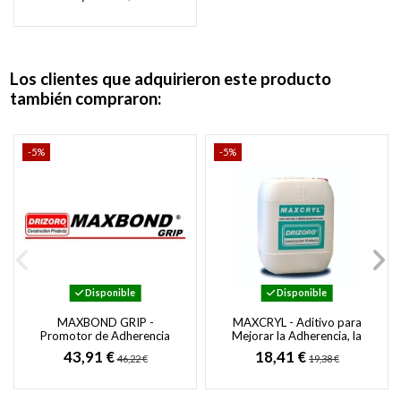
Hormigón y Mampostería
Los clientes que adquirieron este producto
también compraron:
-5%
-5%
Disponible
Disponible
MAXBOND GRIP -
MAXCRYL - Aditivo para
Promotor de Adherencia
Mejorar la Adherencia, la
Universal para Hormigón,
Trabajabilidad y el Curado
43,91 €
18,41 €
46,22 €
19,38 €
Mortero y Fijación Cerámica
de Morteros...