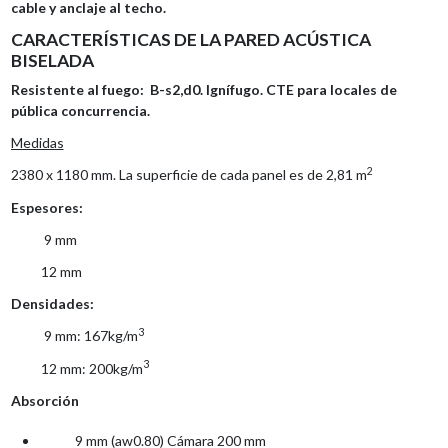
cable y anclaje al techo.
CARACTERÍSTICAS DE LA PARED ACÚSTICA
BISELADA
Resistente al fuego: B-s2,d0. Ignífugo. CTE para locales de
pública concurrencia.
Medidas
2
2380 x 1180 mm. La superficie de cada panel es de 2,81 m
Espesores:
9 mm
12 mm
Densidades:
3
9 mm: 167kg/m
3
12 mm: 200kg/m
Absorción
9 mm (aw0.80) Cámara 200 mm