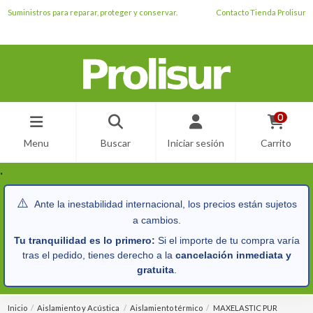
Suministros para reparar, proteger y conservar.
Contacto Tienda Prolisur
0
Menu
Buscar
Iniciar sesión
Carrito
.
⚠️
Ante la inestabilidad internacional, los precios están sujetos
a cambios.
Tu tranquilidad es lo primero:
Si el importe de tu compra varía
tras el pedido, tienes derecho a la
cancelación inmediata y
gratuita
.
Inicio
Aislamiento y Acústica
Aislamiento térmico
MAXELASTIC PUR