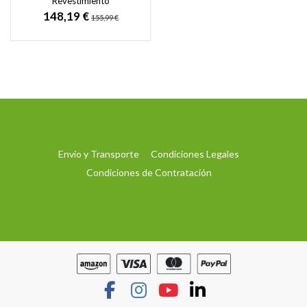
Revestimiento
monocomponente Flexible
148,19 €
155,99 €
e Impermeable para
hormigón y...
Envío y Transporte
Condiciones Legales
Condiciones de Contratación