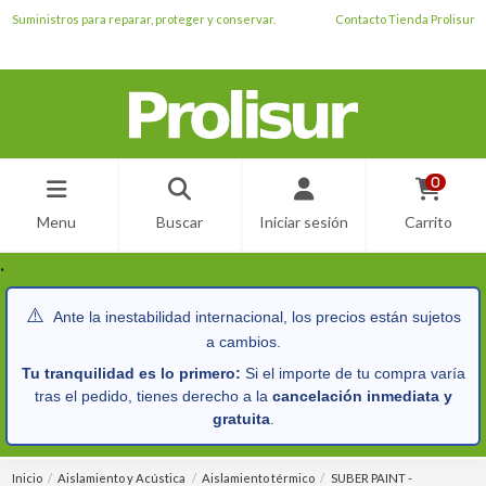
Suministros para reparar, proteger y conservar.
Contacto Tienda Prolisur
0
Menu
Buscar
Iniciar sesión
Carrito
.
⚠️
Ante la inestabilidad internacional, los precios están sujetos
a cambios.
Tu tranquilidad es lo primero:
Si el importe de tu compra varía
tras el pedido, tienes derecho a la
cancelación inmediata y
gratuita
.
Inicio
Aislamiento y Acústica
Aislamiento térmico
SUBER PAINT -