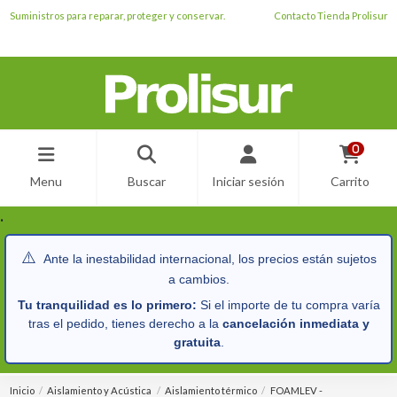
Suministros para reparar, proteger y conservar.
Contacto Tienda Prolisur
0
Menu
Buscar
Iniciar sesión
Carrito
.
⚠️
Ante la inestabilidad internacional, los precios están sujetos
a cambios.
Tu tranquilidad es lo primero:
Si el importe de tu compra varía
tras el pedido, tienes derecho a la
cancelación inmediata y
gratuita
.
Inicio
Aislamiento y Acústica
Aislamiento térmico
FOAMLEV -