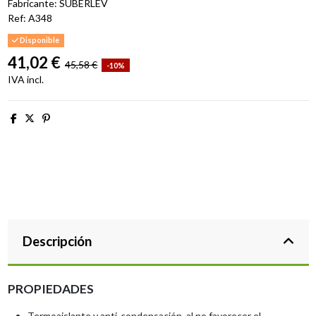
Fabricante: SUBERLEV
Ref:
A348
Disponible
41,02 €
45,58 €
-10%
IVA incl.
Descripción
PROPIEDADES
Termoaislante y anti-condensación, al no favorecer el