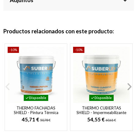
Adjuntos
Productos relacionados con este producto:
-10%
-10%
Disponible
Disponible
THERMO FACHADAS
THERMO CUBIERTAS
SHIELD - Pintura Térmica
SHIELD - Impermeabilizante
para Fachadas Exteriores
y Corrector Térmico de
45,71 €
54,55 €
50,78 €
60,61 €
Cubiertas y Fachadas