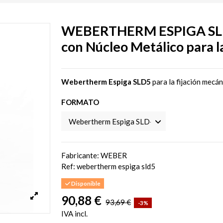
WEBERTHERM ESPIGA SLD5 
con Núcleo Metálico para la
Webertherm Espiga SLD5
para la fijación mecá
FORMATO
Fabricante: WEBER
Ref:
webertherm espiga sld5
Disponible
90,88 €
93,69 €
-3%
IVA incl.