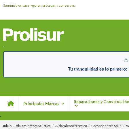
Suministros para reparar, proteger y conservar.
.
⚠️
Tu tranquilidad es lo primero:
S
Reparaciones y Construcció
Principales Marcas
.
Inicio
Aislamiento y Acústica
Aislamiento térmico
Componentes SATE
W