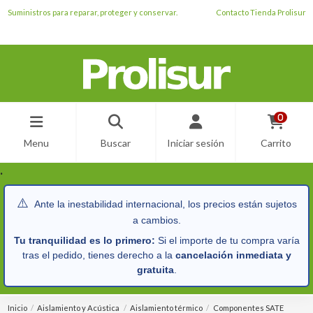
Suministros para reparar, proteger y conservar.
Contacto Tienda Prolisur
0
Menu
Buscar
Iniciar sesión
Carrito
.
⚠️
Ante la inestabilidad internacional, los precios están sujetos
a cambios.
Tu tranquilidad es lo primero:
Si el importe de tu compra varía
tras el pedido, tienes derecho a la
cancelación inmediata y
gratuita
.
Inicio
Aislamiento y Acústica
Aislamiento térmico
Componentes SATE