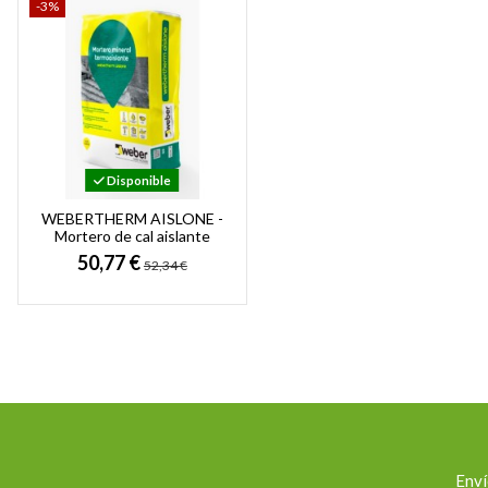
-3%
Disponible
WEBERTHERM AISLONE -
Mortero de cal aislante
termoacústico y revestible
50,77 €
52,34 €
Enví