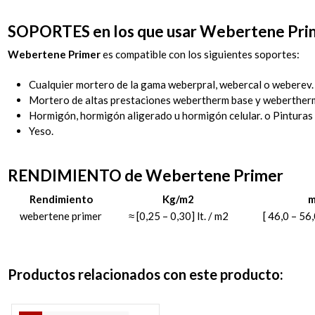
SOPORTES en los que usar Webertene Pri
Webertene Primer
es compatible con los siguientes soportes:
Cualquier mortero de la gama
weberpral
,
webercal
o
weberev
.
Mortero de altas prestaciones
webertherm base
y
webertherm
Hormigón, hormigón aligerado u hormigón celular. o Pinturas 
Yeso.
RENDIMIENTO de Webertene Primer
Rendimiento
Kg/m2
m
webertene primer
≈ [0,25 – 0,30] lt. / m2
[ 46,0 – 56
Productos relacionados con este producto: