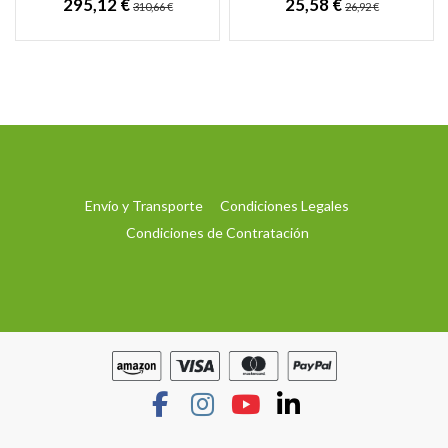
295,12 €
25,58 €
310,66 €
26,92 €
poliuretano en base agua
Humedad de Remonte...
para...
Envío y Transporte
Condiciones Legales
Condiciones de Contratación