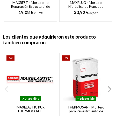
MAXREST - Mortero de
MAXPLUG - Mortero
Reparación Estructural de
Hidráulico de Fraguado
Fraguado Rápido y Sin
Instantáneo para Vías de
19,08 €
30,92 €
20,09 €
32,55 €
Retracción
Agua con Presión
Los clientes que adquirieron este producto
también compraron:
-5%
-5%
Disponible
Disponible
MAXELASTIC PUR
THERMOSAN - Mortero
THERMOCOAT -
para Revestimiento de
Membrana elástica de
Soportes Deteriorados por