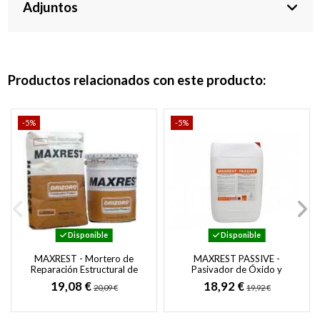
Adjuntos
Productos relacionados con este producto:
-5%
-5%
Disponible
Disponible
MAXREST - Mortero de
MAXREST PASSIVE -
Reparación Estructural de
Pasivador de Óxido y
Fraguado Rápido y Sin
Protección Anticorrosiva
19,08 €
18,92 €
20,09 €
19,92 €
Retracción
para Armaduras de...