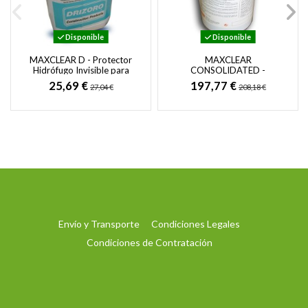
Disponible
Disponible
MAXCLEAR D - Protector
MAXCLEAR
Hidrófugo Invisible para
CONSOLIDATED -
Protección de Fachadas de
Consolidación y
25,69 €
197,77 €
27,04 €
208,18 €
Hormigón,...
Endurecimiento de Piedra
Natural, Ladrillos y...
Envío y Transporte
Condiciones Legales
Condiciones de Contratación