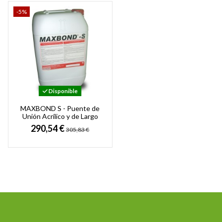
-5%
Disponible
MAXBOND S - Puente de
Unión Acrílico y de Largo
Tiempo Abierto para
290,54 €
305,83 €
Hormigón y Mortero