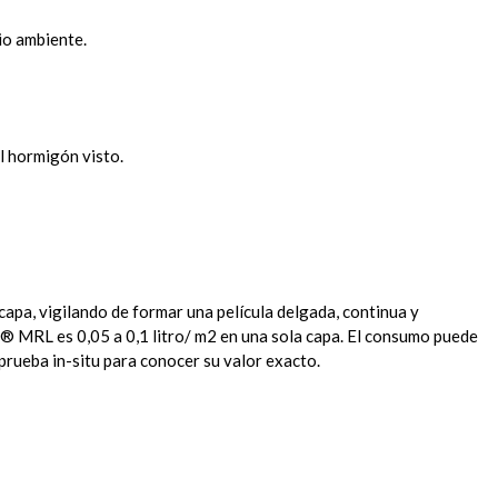
io ambiente.
l hormigón visto.
pa, vigilando de formar una película delgada, continua y
L® MRL es 0,05 a 0,1 litro/ m2 en una sola capa. El consumo puede
 prueba in-situ para conocer su valor exacto.