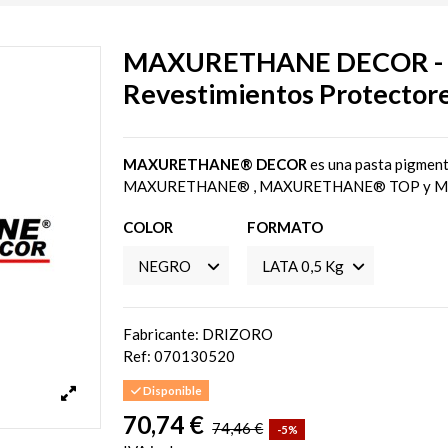
MAXURETHANE DECOR - Pa
Revestimientos Protectore
MAXURETHANE® DECOR
es una pasta pigmenta
MAXURETHANE® , MAXURETHANE® TOP y M
COLOR
FORMATO
Fabricante: DRIZORO
Ref:
070130520
Disponible
70,74 €
74,46 €
-5%