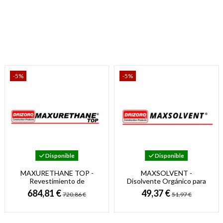
-5%
-5%
Disponible
Disponible
MAXURETHANE TOP -
MAXSOLVENT -
Revestimiento de
Disolvente Orgánico para
Poliuretano Transparente
Productos Drizoro
684,81 €
49,37 €
720,86 €
51,97 €
Protector de Hormigón y...