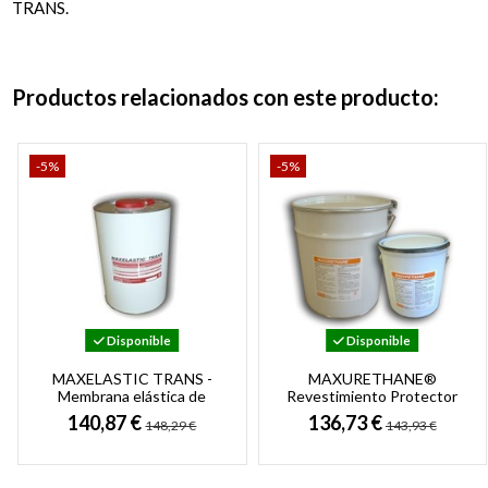
TRANS.
Productos relacionados con este producto:
-5%
-5%
Disponible
Disponible
MAXELASTIC TRANS -
MAXURETHANE®
Membrana elástica de
Revestimiento Protector
Poliuretano para
contra Abrasión y Alta
140,87 €
136,73 €
148,29 €
143,93 €
Impermeabilización de
Resist. Química para...
Terrazas...