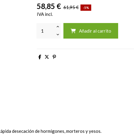
58,85 €
61,95 €
-5%
IVA incl.
Añadir al carrito
rápida desecación de hormigones, morteros y yesos.