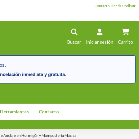
Contacto Tienda Prolisur
Buscar
Iniciar sesión
Carrito
os.
ncelación inmediata y gratuita
.
Herramientas
Contacto
s de Anclaje en Hormigón y Mampostería Maciza