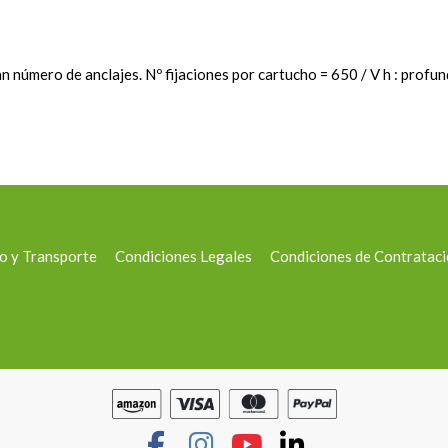
úmero de anclajes. Nº fijaciones por cartucho = 650 / V h : profund
o y Transporte
Condiciones Legales
Condiciones de Contratac