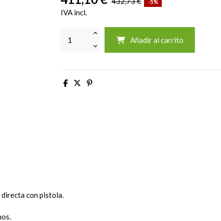
432,73 €
-5%
IVA incl.
Añadir al carrito
directa con pistola.
hos.