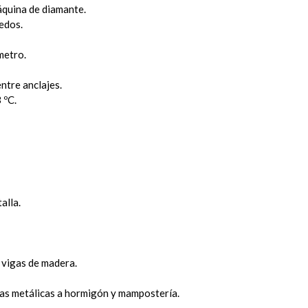
áquina de diamante.
edos.
metro.
ntre anclajes.
 ºC.
alla.
 vigas de madera.
uras metálicas a hormigón y mampostería.