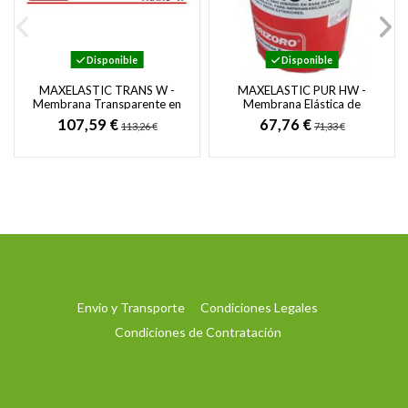
Disponible
Disponible
MAXELASTIC TRANS W -
MAXELASTIC PUR HW -
Membrana Transparente en
Membrana Elástica de
base agua para
Poliuretano Resistente a
107,59 €
67,76 €
113,26 €
71,33 €
Impermeabilizaciónes de...
Rayos UV para...
Envío y Transporte
Condiciones Legales
Condiciones de Contratación