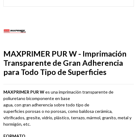
MAXPRIMER PUR W - Imprimación
Transparente de Gran Adherencia
para Todo Tipo de Superficies
MAXPRIMER PUR
W
es
una
imprimación
transparente
de
poliuretano
bi
componente
en base
agua,
con
gran
adherencia
sobre
todo
tipo
de
superficies
por
o
sas
o
no
porosas,
como
baldosa
cerámica,
vitrificados,
gresite, vidrio,
pl
ástico,
terrazo
,
mármol, granito
, metal
y
hormigón, etc.
FORMATO