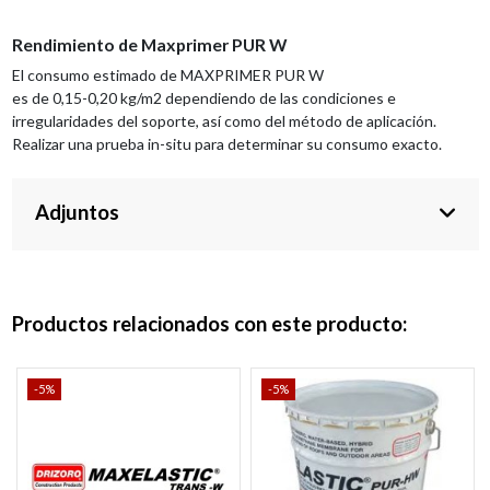
Rendimiento de Maxprimer
PUR W
El consumo estimado de
MAXPRIME
R
P
U
R
W
es
de
0,1
5
-
0,20
kg
/m
2
dependiendo
de
las
condiciones e
irregularidades del soporte, así como
del método de aplicación.
Realizar una prueba in
-
situ para determinar su consumo exacto.
Adjuntos
Productos relacionados con este producto:
-5%
-5%