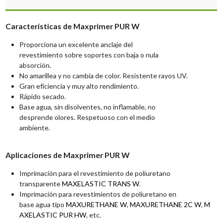
Características de Maxprimer
PUR W
Proporciona
un
excelente
anclaje
del
revestimiento
sobre
soportes
con
baja
o
nula
absorción.
No amarillea y no cambia de color.
Resistente
ray
os UV.
Gran ef
iciencia y muy alto rendimiento.
Rápido secado.
Base
agua,
sin
disolventes,
no
inflamable,
no
desprende
olores.
Respetuoso
con
el
medio
ambiente.
Aplicaciones de Maxprimer
PUR W
Im
primación para el revestimiento de
poliuretano
transparente
MAX
ELASTIC
TRANS
W
.
Imprimación para revestim
ientos de poli
uretano en
base
agua
tipo
MAXURETHAN
E
W
,
MAXURETHAN
E
2C
W
,
M
AXELASTI
C
PUR
H
W
,
etc.