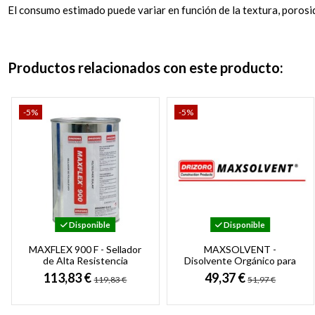
El consumo estimado puede variar en función de la textura, porosid
Productos relacionados con este producto:
-5%
-5%
Disponible
Disponible
MAXFLEX 900 F - Sellador
MAXSOLVENT -
de Alta Resistencia
Disolvente Orgánico para
Química para Inmersión
Productos Drizoro
113,83 €
49,37 €
119,83 €
51,97 €
Permanente