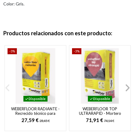
Color: Gris.
Productos relacionados con este producto:
-3%
-3%
Disponible
Disponible
WEBERFLOOR RADIANTE -
WEBERFLOOR TOP
Recrecido técnico para
ULTRARAPID - Mortero
suelos con sistema de
autonivelante para el
27,59 €
71,91 €
28,45 €
74,14 €
calefacción radiante
alisado y regularización de...