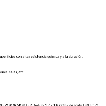
perficies con alta resistencia química y a la abrasión.
nes, salas, etc.
te MAXEPOX ® MORTER (A+B) y 1,7 – 1,8 kg/m2 de árido DRIZORO