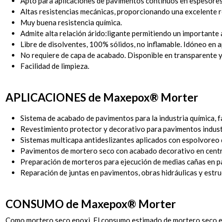
Apto para aplicaciones de pavimentos continuos en espesores d
Altas resistencias mecánicas, proporcionando una excelente re
Muy buena resistencia química.
Admite alta relación árido:ligante permitiendo un importante
Libre de disolventes, 100% sólidos, no inflamable. Idóneo en a
No requiere de capa de acabado. Disponible en transparente y
Facilidad de limpieza.
APLICACIONES de Maxepox
®
Morter
Sistema de acabado de pavimentos para la industria química, far
Revestimiento protector y decorativo para pavimentos indust
Sistemas multicapa antideslizantes aplicados con espolvoreo 
Pavimentos de mortero seco con acabado decorativo en centros
Preparación de morteros para ejecución de medias cañas en p
Reparación de juntas en pavimentos, obras hidráulicas y estru
CONSUMO de Maxepox
®
Morter
Como mortero seco epoxi. El consumo estimado de mortero seco 