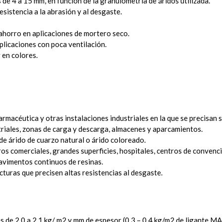
e 4 a 15 mm, en función de la granulometría de áridos utilizada.
sistencia a la abrasión y al desgaste.
 ahorro en aplicaciones de mortero seco.
plicaciones con poca ventilación.
 en colores.
macéutica y otras instalaciones industriales en la que se precisan su
riales, zonas de carga y descarga, almacenes y aparcamientos.
de árido de cuarzo natural o árido coloreado.
 comerciales, grandes superficies, hospitales, centros de convencio
avimentos continuos de resinas.
cturas que precisen altas resistencias al desgaste.
es de 2,0 a 2,1 kg/ m2 y mm de espesor (0,3 – 0,4 kg/m2 de ligan