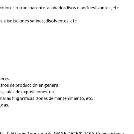
lores o transparente, acabados lisos o antideslizantes, etc.
, disoluciones salinas, disolventes, etc.
leres.
ntros de producción en general.
, salas de exposiciones, etc.
maras frigoríficas, zonas de mantenimiento, etc.
uras.
0,50 – 0,60 kg/m2 por capa de MAXFLOOR® POLY. Como sistema