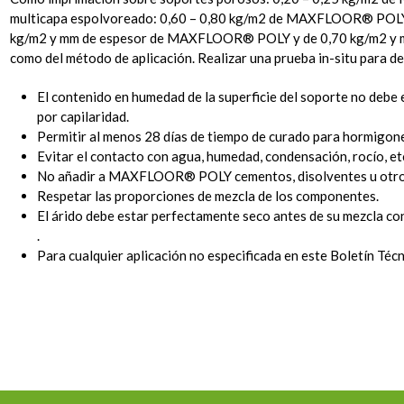
multicapa espolvoreado: 0,60 – 0,80 kg/m2 de MAXFLOOR® POL
kg/m2 y mm de espesor de MAXFLOOR® POLY y de 0,70 kg/m2 y mm 
como del método de aplicación. Realizar una prueba in-situ para 
El contenido en humedad de la superficie del soporte no de
por capilaridad.
Permitir al menos 28 días de tiempo de curado para hormigone
Evitar el contacto con agua, humedad, condensación, rocío, etc
No añadir a MAXFLOOR® POLY cementos, disolventes u otros
Respetar las proporciones de mezcla de los componentes.
El árido debe estar perfectamente seco antes de su mezcla co
.
Para cualquier aplicación no especificada en este Boletín Té