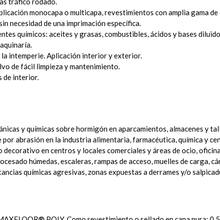
ras tráfico rodado.
licación monocapa o multicapa, revestimientos con amplia gama de co
in necesidad de una imprimación específica.
tes químicos: aceites y grasas, combustibles, ácidos y bases diluidos
maquinaría.
la intemperie. Aplicación interior y exterior.
vo de fácil limpieza y mantenimiento.
 de interior.
ánicas y químicas sobre hormigón en aparcamientos, almacenes y tal
 por abrasión en la industria alimentaria, farmacéutica, química y ce
ecorativo en centros y locales comerciales y áreas de ocio, oficinas
procesado húmedas, escaleras, rampas de acceso, muelles de carga, cá
ancias químicas agresivas, zonas expuestas a derrames y/o salpicad
e MAXFLOOR® POLY. Como revestimiento o sellado en capa pura: 