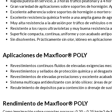
Rápida puesta en servicio, a 3 horas tráfico peatonal y a 4 ho
Gran variedad de aplicaciones sobre soportes de hormigón: Ap
Excelente adherencia sobre soportes de hormigón o mortero s
Excelente resistencia química frente a una amplia gama de agen
Muy alta resistencia a la abrasión por tráfico de vehículos o 
Resistente a los rayos ultravioletas y muy buena resistencia a 
Superficie compacta, continua, uniforme y con acabado antipol
Sin disolventes. Prácticamente sin olor, idóneo en aplicaciones
Aplicaciones de Maxfloor® POLY
Revestimientos continuos fluidos de elevadas exigencias mec
Revestimientos y sellados de protección química y al desgaste
Revestimientos de elevadas prestaciones y excelente acabado d
Sistema multicapa antideslizante con árido silíceo: áreas de 
Recubrimiento de depósitos para contención o drenaje de sust
Rendimiento de Maxfloor® POLY
Como imprimación sobre soportes porosos: 0,20 – 0,25 kg/m2 d