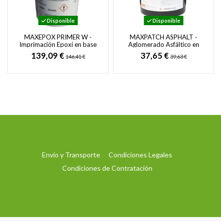
Disponible
Disponible
MAXEPOX PRIMER W -
MAXPATCH ASPHALT -
Imprimación Epoxi en base
Aglomerado Asfáltico en
agua para Sistemas Epoxi,
Frío para Parcheo y
139,09 €
37,65 €
146,41 €
39,63 €
Poliuretano y...
Reparación
Envío y Transporte
Condiciones Legales
Condiciones de Contratación