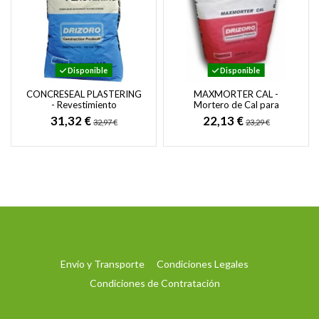
Disponible
Disponible
CONCRESEAL PLASTERING
MAXMORTER CAL -
- Revestimiento
Mortero de Cal para
Impermeable para
Reparación, Sellado de
31,32 €
22,13 €
32,97 €
23,29 €
Nivelación y Acabado de...
Juntas y Revoco de Piedra
y...
Envío y Transporte
Condiciones Legales
Condiciones de Contratación