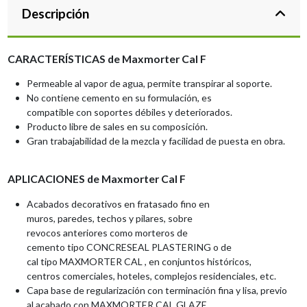
Descripción
CARACTERÍSTICAS de Maxmorter Cal F
Permeable
al
vapor
de
agua,
permite
transpirar al soporte.
No contiene cemento en su formulación, es
compatible
con
soportes
débiles
y
deteriorados.
Producto libre de sales en su composición.
Gran trabajabilidad de la mezcla y facilidad
de puesta en obra.
APLICACIONES de Maxmorter Cal F
Acabados decorativos
en fratasado fino en
muros,
paredes,
techos
y
pilares,
sobre
revocos
anteriores
como
morteros
de
cemento
tipo
CONCRESEAL
PLASTERING
o de
cal
tipo
MAXMORTER
CAL
,
en
conjuntos
históricos,
centros
comerciales,
hoteles,
complejos
residenciales, etc.
Capa
base
de
regularización
con
terminación fina y lisa, previo
al acabado
con
MAXMORTER
CAL GLAZE.