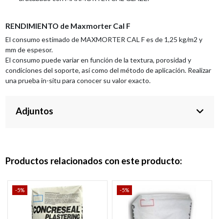
RENDIMIENTO de Maxmorter Cal F
El
consumo
estimado
de
MAXMORTER
CAL
F
es de 1,25 kg/m
2
y
mm de espesor.
El
consumo
puede
variar
en
función
de
la
textura, porosidad y
condiciones del soporte,
así como del método de aplicación. Realizar
una
prueba
in-situ
para
conocer
su
valor
exacto.
Adjuntos
Productos relacionados con este producto:
-5%
-5%