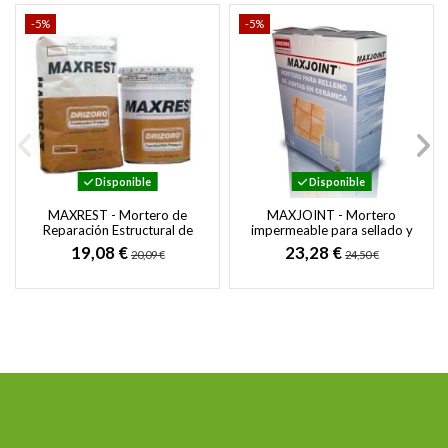
-5%
-5%
Disponible
Disponible
MAXREST - Mortero de
MAXJOINT - Mortero
Reparación Estructural de
impermeable para sellado y
Fraguado Rápido y Sin
restauración de juntas en
19,08 €
23,28 €
20,09 €
24,50 €
Retracción
ladrillo,...