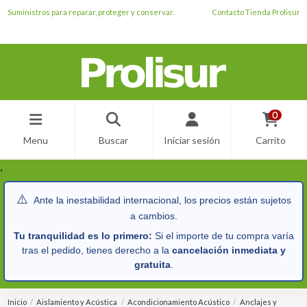
Suministros para reparar, proteger y conservar.
Contacto Tienda Prolisur
0
Menu
Buscar
Iniciar sesión
Carrito
.
⚠️
Ante la inestabilidad internacional, los precios están sujetos
a cambios.
Tu tranquilidad es lo primero:
Si el importe de tu compra varía
tras el pedido, tienes derecho a la
cancelación inmediata y
gratuita
.
Inicio
Aislamiento y Acústica
Acondicionamiento Acústico
Anclajes y