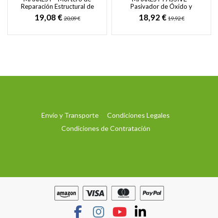
Reparación Estructural de
Pasivador de Óxido y
Fraguado Rápido y Sin
Protección Anticorrosiva
19,08 €
18,92 €
20,09 €
19,92 €
Retracción
para Armaduras de...
Envío y Transporte
Condiciones Legales
Condiciones de Contratación