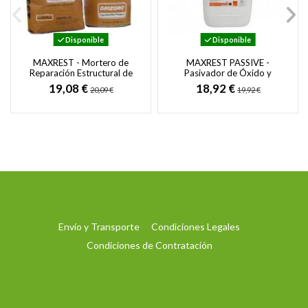
Disponible
Disponible
MAXREST - Mortero de
MAXREST PASSIVE -
Reparación Estructural de
Pasivador de Óxido y
Fraguado Rápido y Sin
Protección Anticorrosiva
19,08 €
18,92 €
20,09 €
19,92 €
Retracción
para Armaduras de...
Envío y Transporte
Condiciones Legales
Condiciones de Contratación