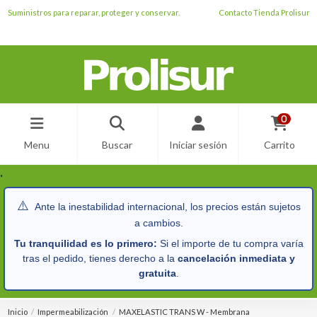
Suministros para reparar, proteger y conservar.
Contacto Tienda Prolisur
0
Menu
Buscar
Iniciar sesión
Carrito
.
⚠️
Ante la inestabilidad internacional, los precios están sujetos
a cambios.
Tu tranquilidad es lo primero:
Si el importe de tu compra varía
tras el pedido, tienes derecho a la
cancelación inmediata y
gratuita
.
Inicio
Impermeabilización
MAXELASTIC TRANS W - Membrana