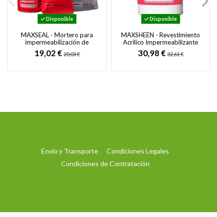
Disponible
Disponible
MAXSEAL - Mortero para
MAXSHEEN - Revestimiento
impermeabilización de
Acrílico Impermeabilizante
estructuras de hormigón y
de Exteriores sobre
19,02 €
30,98 €
20,03 €
32,61 €
mampostería
Enfoscados,...
Envío y Transporte
Condiciones Legales
Condiciones de Contratación