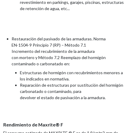
revest
imiento
en parkings, garajes
,
piscinas,
estructuras
de
retenci
ón
de agua,
etc
...
Restauración del pasivado de las armaduras.
Norma
EN
-
1504
-
9
Principio 7 (RP)
–
Método 7.1
Incremento
del
recubrimiento
de
la
armadura
con
mortero
y
Méto
do
7.2
Reemplazo
del
hor
migón
contaminado o carbonatado en:
Estructuras de hormigón co
n recubrimientos
menores a
los indicados en normativa.
Reparación de estructuras por sustitución del
hormigón
carbonatado o contaminado, para
devolver
el
estado
de
pasiva
ció
n
a
la
armadura.
Rendimiento de Maxrite® F
El consumo estimado de
MAXRIT
E
®
F
es de 1,9
kg/m
2
·mm de