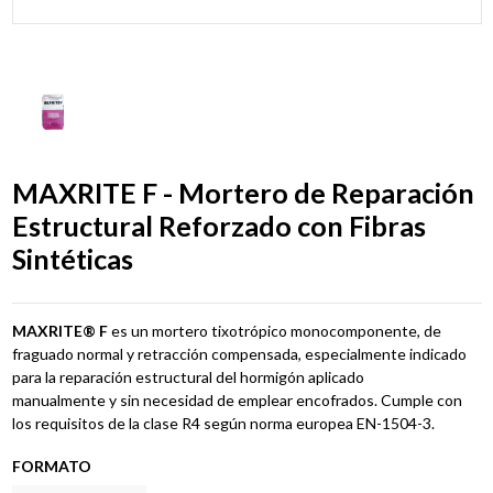
MAXRITE F - Mortero de Reparación
Estructural Reforzado con Fibras
Sintéticas
MAXRITE® F
es
un
mortero
tixotrópico
monocomponente, de
fraguado normal y retracción
compensa
da,
especialmente indicado
para la
reparación
estructural
del
hormigón
aplicado
manualmente
y
sin
necesidad
de
emp
lear
encofrados. Cumple
con
los requisitos de la clase
R4 según norma europea EN
-
1504
-
3.
FORMATO