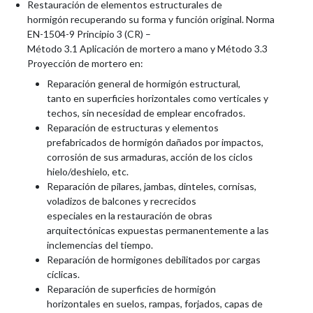
Restauración
de
elementos
estructurales
de
hormigón
recuperando
su
forma
y
función
original. Norma
EN
-
1504
-
9 Principio 3 (CR)
–
Método
3.1
Aplica
ció
n
de
mortero
a mano
y
M
étodo 3.3
Proyección de mortero en:
Reparación general de hormigón estructural,
tanto
en
superficies
horizontales
como
verticales y
techos, sin necesidad de emplear
encofrados.
Reparación
de
estructuras
y
elementos
prefabricados
d
e
h
o
rmigón
dañados
por
imp
actos,
corrosión de sus armaduras, acción
de los ciclos
hielo/deshielo, etc.
Reparación
de
pilares,
jambas,
dinteles,
cornisas,
voladizos de balcones y recrecidos
especiales
en
la
restauración
de
obras
arquitectónicas
expuestas
pe
rma
n
entemente
a las
inclem
encias del tiempo.
Reparación
de
hormigones
debilitados
por
cargas
cíclicas.
Reparación
de
superficies
de
hormig
ó
n
horizontales
en
suelos,
rampas,
forjados
,
capas de