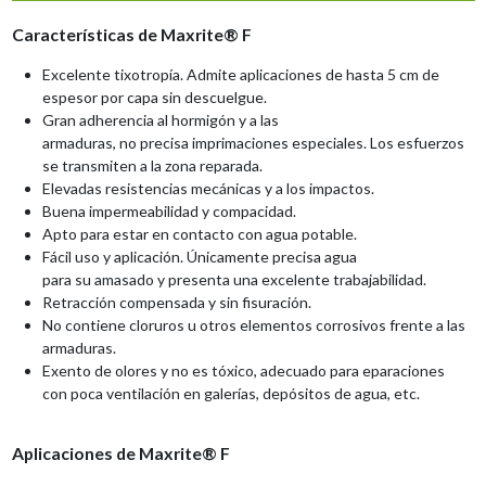
Características de Maxrite® F
Excelente
tixotropía.
Admite
aplicaciones
de
hasta
5
cm
de
espesor por capa sin descuelgue.
Gran adherencia al hormigón y a las
armaduras,
no
precisa
imprimaciones
especiales.
Los
esfuerzos
se transmiten a la zona reparada
.
E
levadas
resistencias
m
ecánicas
y
a
los
impactos.
Buena impermeabilidad y compacidad.
A
pto para
estar en
contacto con agua potable.
F
ácil uso y aplicación. Únicamente precisa agua
para
su
amasado
y
presenta
una
excelente
trabajabilidad.
Retracción compensada y sin fisuración.
No
contiene
cloruros
u
otr
os
elementos
corrosivo
s frente a las
armaduras.
Exento de olores y no es tóxico, adecu
ado para eparaciones
con poca ventilación en galerías,
depósitos de agua, etc.
Aplicaciones de Maxrite® F